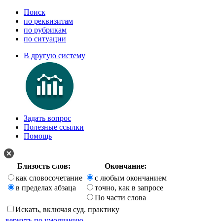
Поиск
по реквизитам
по рубрикам
по ситуации
В другую систему
Задать вопрос
Полезные ссылки
Помощь
Близость слов:
Окончание:
как словосочетание
с любым окончанием
в пределах абзаца
точно, как в запросе
По части слова
Искать, включая суд. практику
вернуть по умолчанию