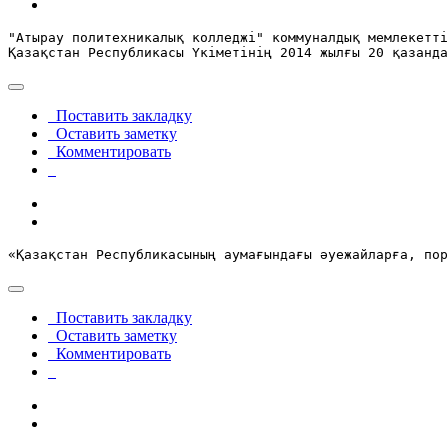
"Атырау политехникалық колледжі" коммуналдық мемлекетті
Қазақстан Республикасы Үкіметінің 2014 жылғы 20 қазанда
Поставить закладку
Оставить заметку
Комментировать
«Қазақстан Республикасының аумағындағы әуежайларға, пор
Поставить закладку
Оставить заметку
Комментировать