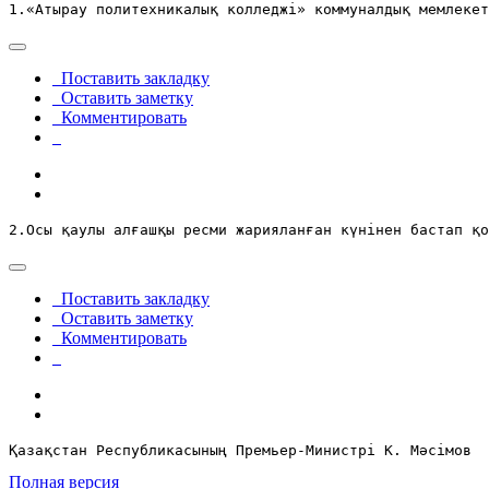
1.«Атырау политехникалық колледжі» коммуналдық мемлекет
Поставить закладку
Оставить заметку
Комментировать
2.Осы қаулы алғашқы ресми жарияланған күнінен бастап қ
Поставить закладку
Оставить заметку
Комментировать
Қазақстан Республикасының Премьер-Министрі К. Мәсімов
Полная версия