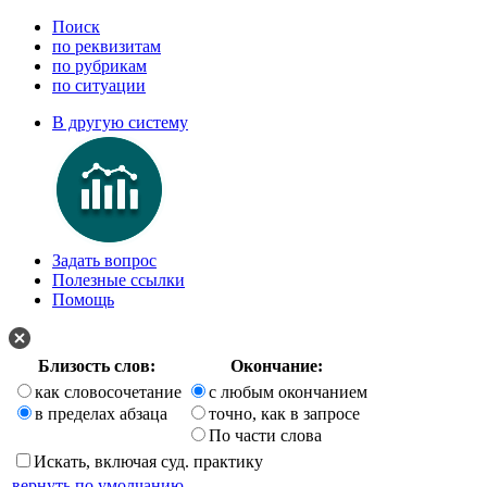
Поиск
по реквизитам
по рубрикам
по ситуации
В другую систему
Задать вопрос
Полезные ссылки
Помощь
Близость слов:
Окончание:
как словосочетание
с любым окончанием
в пределах абзаца
точно, как в запросе
По части слова
Искать, включая суд. практику
вернуть по умолчанию