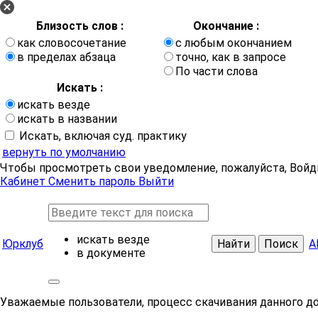
Близость слов :
Окончание :
как словосочетание
с любым окончанием
в пределах абзаца
точно, как в запросе
По части слова
Искать :
искать везде
искать в названии
Искать, включая суд. практику
вернуть по умолчанию
Чтобы просмотреть свои уведомление, пожалуйста, Войд
Кабинет
Сменить пароль
Выйти
искать везде
Юрклуб
Найти
Поиск
А
в документе
Уважаемые пользователи, процесс скачивания данного д