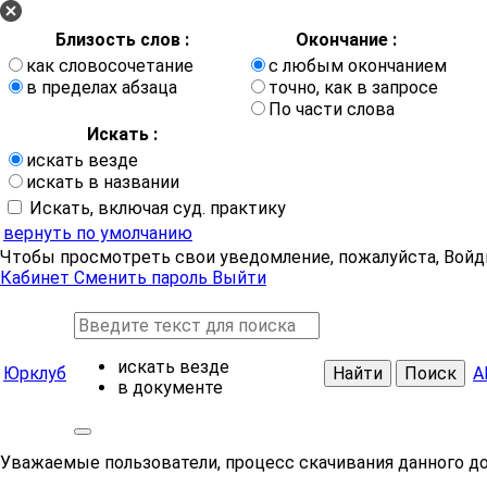
Близость слов :
Окончание :
как словосочетание
с любым окончанием
в пределах абзаца
точно, как в запросе
По части слова
Искать :
искать везде
искать в названии
Искать, включая суд. практику
вернуть по умолчанию
Чтобы просмотреть свои уведомление, пожалуйста, Войд
Кабинет
Сменить пароль
Выйти
искать везде
Юрклуб
Найти
Поиск
А
в документе
Уважаемые пользователи, процесс скачивания данного д