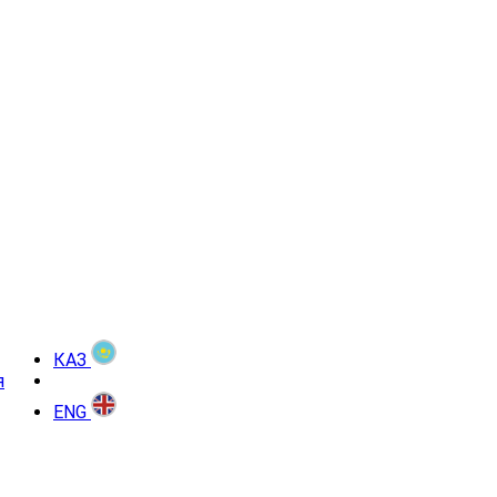
КАЗ
я
ENG