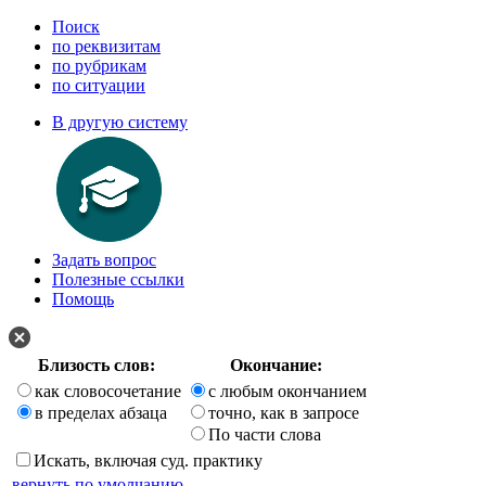
Поиск
по реквизитам
по рубрикам
по ситуации
В другую систему
Задать вопрос
Полезные ссылки
Помощь
Близость слов:
Окончание:
как словосочетание
с любым окончанием
в пределах абзаца
точно, как в запросе
По части слова
Искать, включая суд. практику
вернуть по умолчанию