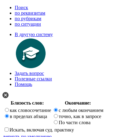
Поиск
по реквизитам
по рубрикам
по ситуации
В другую систему
Задать вопрос
Полезные ссылки
Помощь
Близость слов:
Окончание:
как словосочетание
с любым окончанием
в пределах абзаца
точно, как в запросе
По части слова
Искать, включая суд. практику
вернуть по умолчанию