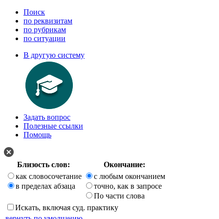
Поиск
по реквизитам
по рубрикам
по ситуации
В другую систему
Задать вопрос
Полезные ссылки
Помощь
Близость слов:
Окончание:
как словосочетание
с любым окончанием
в пределах абзаца
точно, как в запросе
По части слова
Искать, включая суд. практику
вернуть по умолчанию