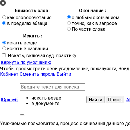
Близость слов :
Окончание :
как словосочетание
с любым окончанием
в пределах абзаца
точно, как в запросе
По части слова
Искать :
искать везде
искать в названии
Искать, включая суд. практику
вернуть по умолчанию
Чтобы просмотреть свои уведомление, пожалуйста, Войд
Кабинет
Сменить пароль
Выйти
искать везде
Юрклуб
Найти
Поиск
А
в документе
Уважаемые пользователи, процесс скачивания данного д