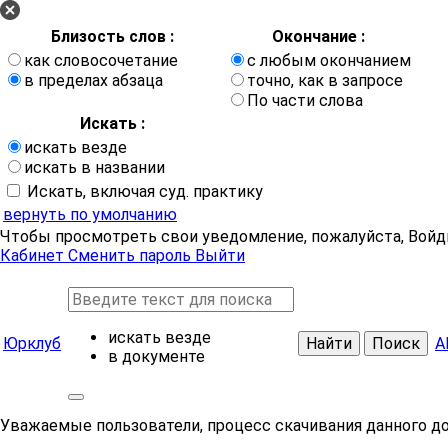
Близость слов :
Окончание :
как словосочетание
с любым окончанием
в пределах абзаца
точно, как в запросе
По части слова
Искать :
искать везде
искать в названии
Искать, включая суд. практику
вернуть по умолчанию
Чтобы просмотреть свои уведомление, пожалуйста, Войд
Кабинет
Сменить пароль
Выйти
искать везде
Юрклуб
Найти
Поиск
А
в документе
Уважаемые пользователи, процесс скачивания данного д