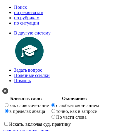
Поиск
по реквизитам
по рубрикам
по ситуации
В другую систему
Задать вопрос
Полезные ссылки
Помощь
Близость слов:
Окончание:
как словосочетание
с любым окончанием
в пределах абзаца
точно, как в запросе
По части слова
Искать, включая суд. практику
вернуть по умолчанию