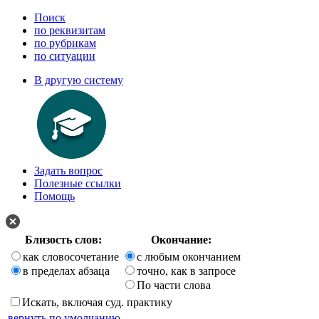
Поиск
по реквизитам
по рубрикам
по ситуации
В другую систему
Задать вопрос
Полезные ссылки
Помощь
Близость слов:
Окончание:
как словосочетание
с любым окончанием
в пределах абзаца
точно, как в запросе
По части слова
Искать, включая суд. практику
вернуть по умолчанию