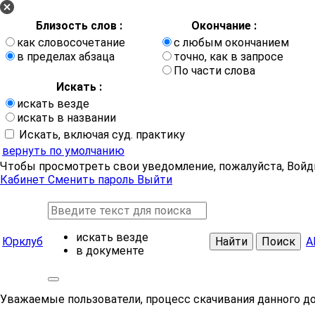
Близость слов :
Окончание :
как словосочетание
с любым окончанием
в пределах абзаца
точно, как в запросе
По части слова
Искать :
искать везде
искать в названии
Искать, включая суд. практику
вернуть по умолчанию
Чтобы просмотреть свои уведомление, пожалуйста, Войд
Кабинет
Сменить пароль
Выйти
искать везде
Юрклуб
Найти
Поиск
А
в документе
Уважаемые пользователи, процесс скачивания данного д