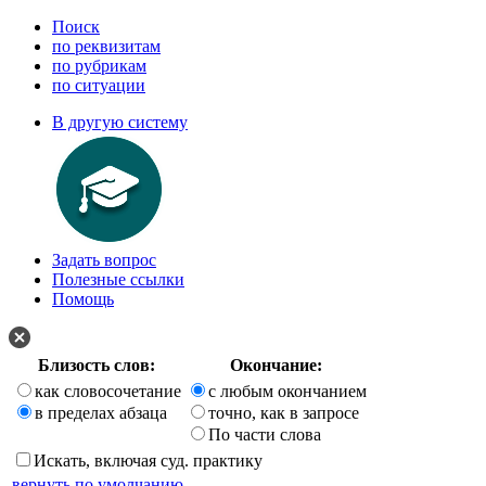
Поиск
по реквизитам
по рубрикам
по ситуации
В другую систему
Задать вопрос
Полезные ссылки
Помощь
Близость слов:
Окончание:
как словосочетание
с любым окончанием
в пределах абзаца
точно, как в запросе
По части слова
Искать, включая суд. практику
вернуть по умолчанию