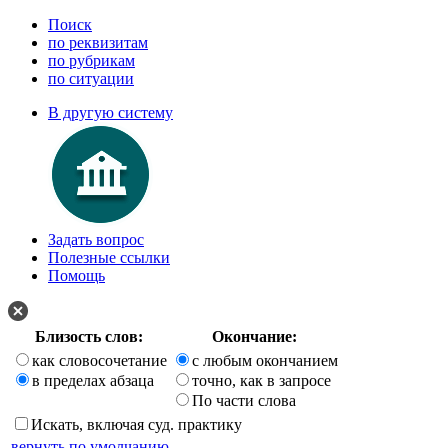
Поиск
по реквизитам
по рубрикам
по ситуации
В другую систему
Задать вопрос
Полезные ссылки
Помощь
Близость слов:
Окончание:
как словосочетание
с любым окончанием
в пределах абзаца
точно, как в запросе
По части слова
Искать, включая суд. практику
вернуть по умолчанию