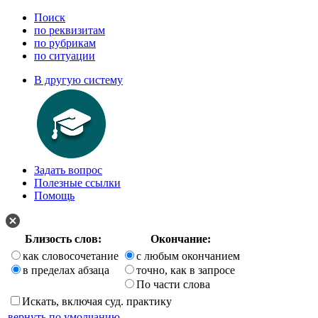
Поиск
по реквизитам
по рубрикам
по ситуации
В другую систему
Задать вопрос
Полезные ссылки
Помощь
Близость слов:
Окончание:
как словосочетание
с любым окончанием
в пределах абзаца
точно, как в запросе
По части слова
Искать, включая суд. практику
вернуть по умолчанию