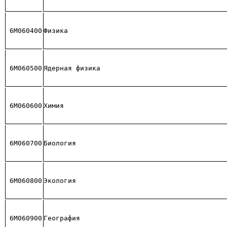
6М060400
Физика
6М060500
Ядерная физика
6М060600
Химия
6М060700
Биология
6М060800
Экология
6М060900
География