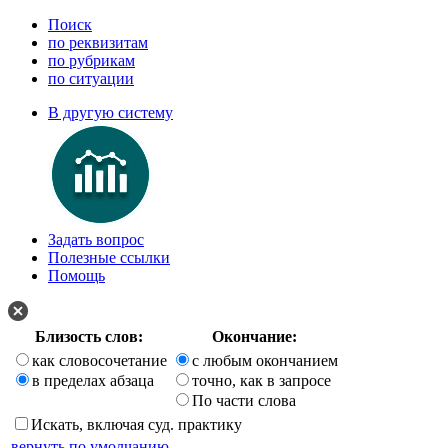
Поиск
по реквизитам
по рубрикам
по ситуации
В другую систему
Задать вопрос
Полезные ссылки
Помощь
Близость слов:
Окончание:
как словосочетание
с любым окончанием
в пределах абзаца
точно, как в запросе
По части слова
Искать, включая суд. практику
вернуть по умолчанию