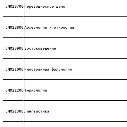
6М020700
Переводческое дело
6М020800
Археология и этнология
6М020900
Востоковедение
6М021000
Иностранная филология
6М021200
Тюркология  
6М021300
Лингвистика