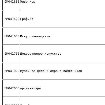
6М041300
Живопись
6М041400
Графика
6М041600
Искусствоведение
6М041700
Декоративное искусство
6М041900
Музейное дело и охрана памятников
6М042000
Архитектура