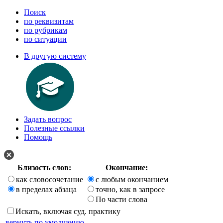
Поиск
по реквизитам
по рубрикам
по ситуации
В другую систему
Задать вопрос
Полезные ссылки
Помощь
Близость слов:
Окончание:
как словосочетание
с любым окончанием
в пределах абзаца
точно, как в запросе
По части слова
Искать, включая суд. практику
вернуть по умолчанию