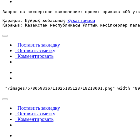
Запрос на экспертное заключение: проект приказа «Об утв
Қараңыз: Бұйрық жобасының 
құжаттамасы
Қараңыз: Қазақстан Республикасы Ұлттық кәсіпкерлер пала
Поставить закладку
Оставить заметку
Комментировать
="/images/578059336/11025185123718213001.png" width="89
Поставить закладку
Оставить заметку
Комментировать