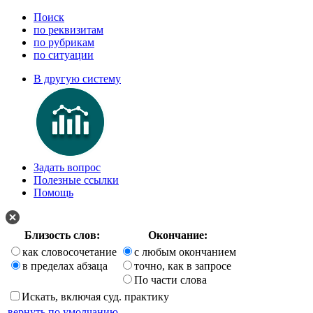
Поиск
по реквизитам
по рубрикам
по ситуации
В другую систему
Задать вопрос
Полезные ссылки
Помощь
Близость слов:
Окончание:
как словосочетание
с любым окончанием
в пределах абзаца
точно, как в запросе
По части слова
Искать, включая суд. практику
вернуть по умолчанию