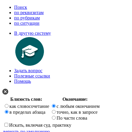
Поиск
по реквизитам
по рубрикам
по ситуации
В другую систему
Задать вопрос
Полезные ссылки
Помощь
Близость слов:
Окончание:
как словосочетание
с любым окончанием
в пределах абзаца
точно, как в запросе
По части слова
Искать, включая суд. практику
вернуть по умолчанию