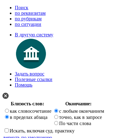
Поиск
по реквизитам
по рубрикам
по ситуации
В другую систему
Задать вопрос
Полезные ссылки
Помощь
Близость слов:
Окончание:
как словосочетание
с любым окончанием
в пределах абзаца
точно, как в запросе
По части слова
Искать, включая суд. практику
вернуть по умолчанию