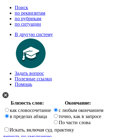
Поиск
по реквизитам
по рубрикам
по ситуации
В другую систему
Задать вопрос
Полезные ссылки
Помощь
Близость слов:
Окончание:
как словосочетание
с любым окончанием
в пределах абзаца
точно, как в запросе
По части слова
Искать, включая суд. практику
вернуть по умолчанию