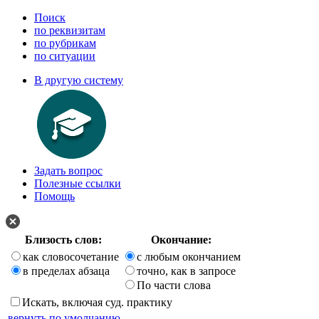
Поиск
по реквизитам
по рубрикам
по ситуации
В другую систему
Задать вопрос
Полезные ссылки
Помощь
Близость слов:
Окончание:
как словосочетание
с любым окончанием
в пределах абзаца
точно, как в запросе
По части слова
Искать, включая суд. практику
вернуть по умолчанию