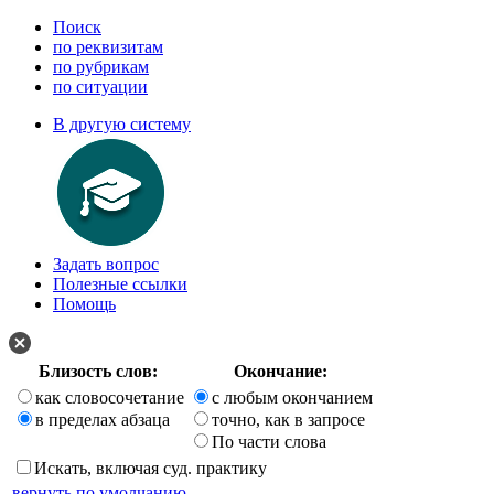
Поиск
по реквизитам
по рубрикам
по ситуации
В другую систему
Задать вопрос
Полезные ссылки
Помощь
Близость слов:
Окончание:
как словосочетание
с любым окончанием
в пределах абзаца
точно, как в запросе
По части слова
Искать, включая суд. практику
вернуть по умолчанию