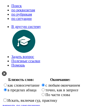
Поиск
по реквизитам
по рубрикам
по ситуации
В другую систему
Задать вопрос
Полезные ссылки
Помощь
Близость слов:
Окончание:
как словосочетание
с любым окончанием
в пределах абзаца
точно, как в запросе
По части слова
Искать, включая суд. практику
вернуть по умолчанию