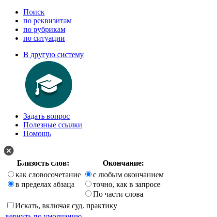
Поиск
по реквизитам
по рубрикам
по ситуации
В другую систему
Задать вопрос
Полезные ссылки
Помощь
Близость слов:
Окончание:
как словосочетание
с любым окончанием
в пределах абзаца
точно, как в запросе
По части слова
Искать, включая суд. практику
вернуть по умолчанию