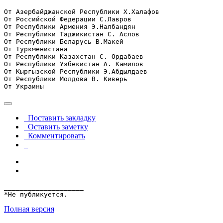
От Азербайджанской Республики Х.Халафов

От Российской Федерации С.Лавров

От Республики Армения Э.Налбандян

От Республики Таджикистан С. Аслов

От Республики Беларусь В.Макей

От Туркменистана

От Республики Казахстан С. Ордабаев

От Республики Узбекистан А. Камилов

От Кыргызской Республики Э.Абдылдаев

От Республики Молдова В. Киверь

От Украины
Поставить закладку
Оставить заметку
Комментировать
____________________

*Не публикуется.
Полная версия