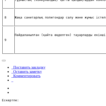
8
Жаңа санитарлық полигондар салу және жұмыс істел
Пайдаланылған (қайта өңделген) тауарларды екінші
9
Поставить закладку
Оставить заметку
Комментировать
Ескертпе: