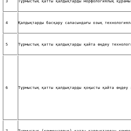
3
Тұрмыстық қатты қалдықтарды морфологиялық құрамы
4
Қалдықтарды басқару саласындағы озық технологиял
5
Тұрмыстық қатты қалдықтарды қайта өңдеу технолог
6
Тұрмыстық қатты қалдықтарды қоқысты қайта өңдеу 
7
Тұрмыстық (коммуналдық) қатты қалдықтардан компо