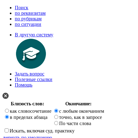
Поиск
по реквизитам
по рубрикам
по ситуации
В другую систему
Задать вопрос
Полезные ссылки
Помощь
Близость слов:
Окончание:
как словосочетание
с любым окончанием
в пределах абзаца
точно, как в запросе
По части слова
Искать, включая суд. практику
вернуть по умолчанию