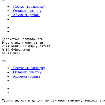
Поставить закладку
Оставить заметку
Комментировать
Қазақстан Республикасы

Энергетика министрінің

2014 жылғы 29 қыркүйектегі

№ 34 бұйрығымен

бекітілген
Поставить закладку
Оставить заметку
Комментировать
Тұрмыстық қатты қалдықтар секторын жаңғырту жөніндегі ж