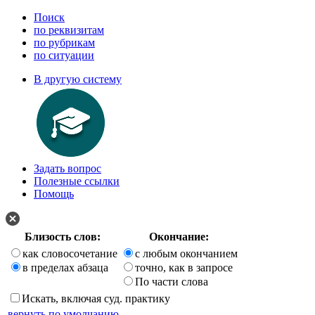
Поиск
по реквизитам
по рубрикам
по ситуации
В другую систему
Задать вопрос
Полезные ссылки
Помощь
Близость слов:
Окончание:
как словосочетание
с любым окончанием
в пределах абзаца
точно, как в запросе
По части слова
Искать, включая суд. практику
вернуть по умолчанию