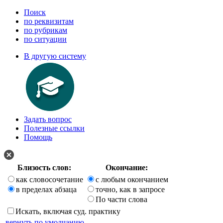
Поиск
по реквизитам
по рубрикам
по ситуации
В другую систему
Задать вопрос
Полезные ссылки
Помощь
Близость слов:
Окончание:
как словосочетание
с любым окончанием
в пределах абзаца
точно, как в запросе
По части слова
Искать, включая суд. практику
вернуть по умолчанию