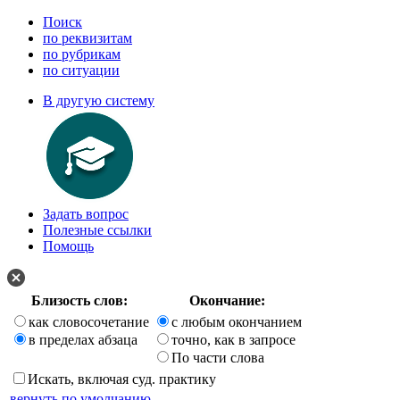
Поиск
по реквизитам
по рубрикам
по ситуации
В другую систему
Задать вопрос
Полезные ссылки
Помощь
Близость слов:
Окончание:
как словосочетание
с любым окончанием
в пределах абзаца
точно, как в запросе
По части слова
Искать, включая суд. практику
вернуть по умолчанию