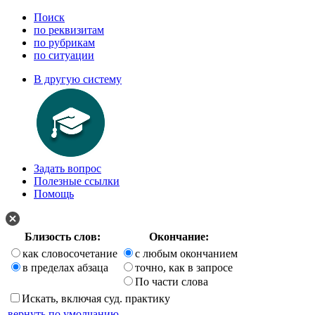
Поиск
по реквизитам
по рубрикам
по ситуации
В другую систему
Задать вопрос
Полезные ссылки
Помощь
Близость слов:
Окончание:
как словосочетание
с любым окончанием
в пределах абзаца
точно, как в запросе
По части слова
Искать, включая суд. практику
вернуть по умолчанию