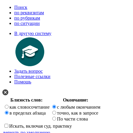
Поиск
по реквизитам
по рубрикам
по ситуации
В другую систему
Задать вопрос
Полезные ссылки
Помощь
Близость слов:
Окончание:
как словосочетание
с любым окончанием
в пределах абзаца
точно, как в запросе
По части слова
Искать, включая суд. практику
вернуть по умолчанию