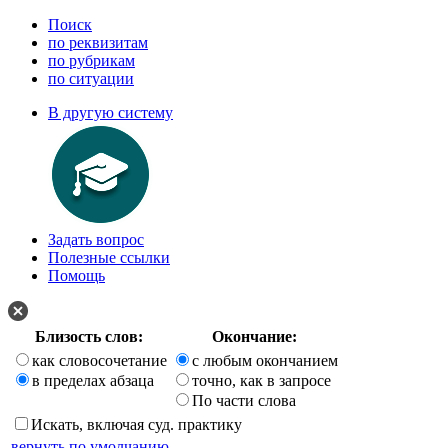
Поиск
по реквизитам
по рубрикам
по ситуации
В другую систему
Задать вопрос
Полезные ссылки
Помощь
Близость слов:
Окончание:
как словосочетание
с любым окончанием
в пределах абзаца
точно, как в запросе
По части слова
Искать, включая суд. практику
вернуть по умолчанию