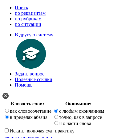
Поиск
по реквизитам
по рубрикам
по ситуации
В другую систему
Задать вопрос
Полезные ссылки
Помощь
Близость слов:
Окончание:
как словосочетание
с любым окончанием
в пределах абзаца
точно, как в запросе
По части слова
Искать, включая суд. практику
вернуть по умолчанию