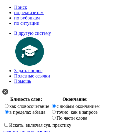
Поиск
по реквизитам
по рубрикам
по ситуации
В другую систему
Задать вопрос
Полезные ссылки
Помощь
Близость слов:
Окончание:
как словосочетание
с любым окончанием
в пределах абзаца
точно, как в запросе
По части слова
Искать, включая суд. практику
вернуть по умолчанию